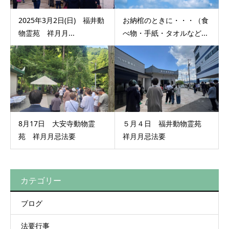
2025年3月2日(日) 福井動
お納棺のときに・・・（食
物霊苑 祥月月...
べ物・手紙・タオルなど...
8月17日 大安寺動物霊
５月４日 福井動物霊苑
苑 祥月月忌法要
祥月月忌法要
カテゴリー
ブログ
法要行事