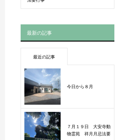
最新の記事
最近の記事
今日から８月
７月１９日 大安寺動
物霊苑 祥月月忌法要