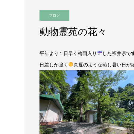
ブログ
動物霊苑の花々
平年より１日早く梅雨入り
した福井県で
日差しが強く
真夏のような蒸し暑い日が