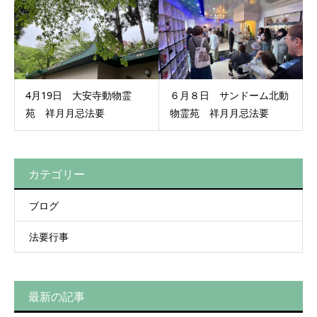
4月19日 大安寺動物霊
６月８日 サンドーム北動
苑 祥月月忌法要
物霊苑 祥月月忌法要
カテゴリー
ブログ
法要行事
最新の記事