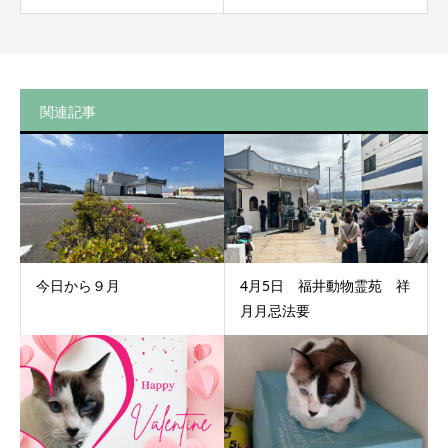
関連記事
今日から９月
4月5日 福井動物霊苑 祥
月月忌法要