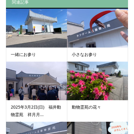
関連記事
一緒にお参り
小さなお参り
2025年3月2日(日) 福井動
動物霊苑の花々
物霊苑 祥月月...