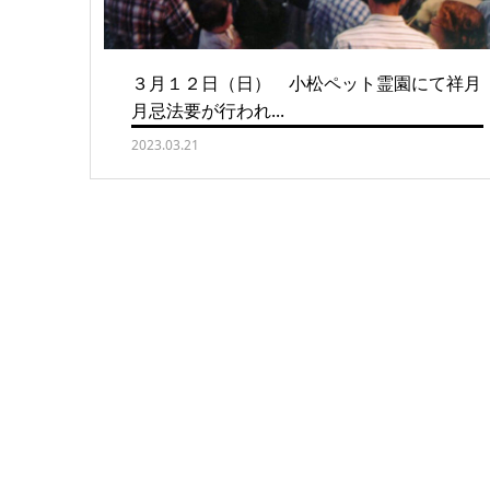
３月１２日（日） 小松ペット霊園にて祥月
月忌法要が行われ...
2023.03.21