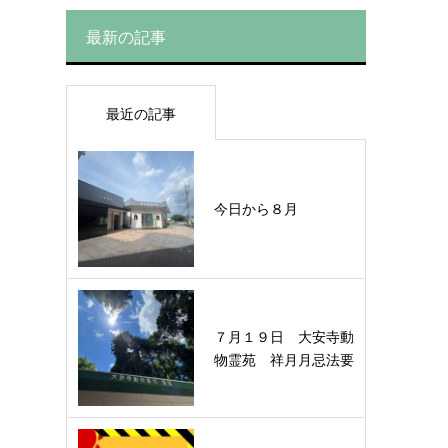
最新の記事
最近の記事
今日から８月
７月１９日 大安寺動
物霊苑 祥月月忌法要