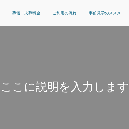
葬儀・火葬料金
ご利用の流れ
事前見学のススメ
こ
こ
に
説
明
を
入
力
し
ま
す
こ