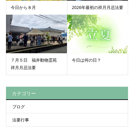
今日から８月
2026年最初の祥月月忌法要
７月５日 福井動物霊苑
今日は何の日？
祥月月忌法要
カテゴリー
ブログ
法要行事