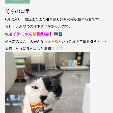
そらの日常
6月に入り、最近またまた引き籠り気味の看板猫そら君です。
珍しく、おやつのオネダリがあったので、
イケにゃん
撮影会
急遽
そら君の場合、大好
きな
ちゅ～る
というご褒美で気を引き・・・
美味しそうに食べ出した瞬間