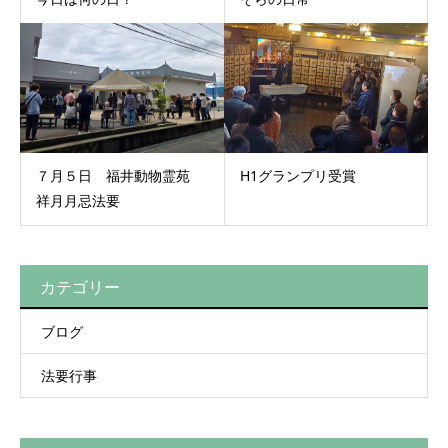
７月５日 福井動物霊苑
H1グランプリ受賞
祥月月忌法要
カテゴリー
ブログ
法要行事