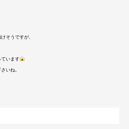
融けそうですが、
っています
下さいね。