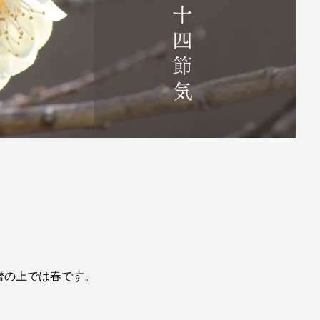
暦の上では春です。
。