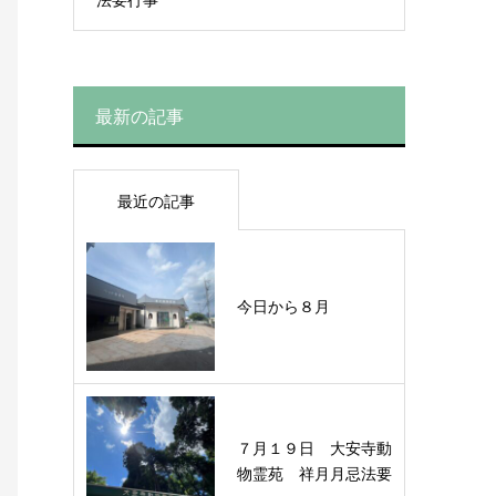
最新の記事
最近の記事
今日から８月
７月１９日 大安寺動
物霊苑 祥月月忌法要