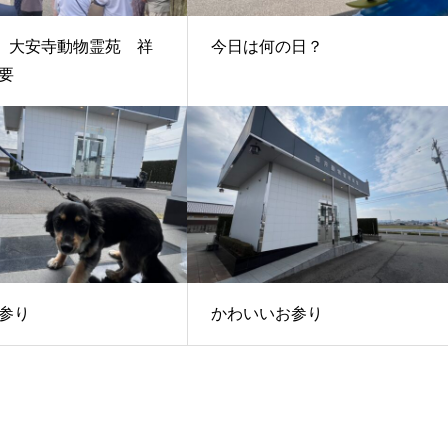
日 大安寺動物霊苑 祥
今日は何の日？
要
参り
かわいいお参り