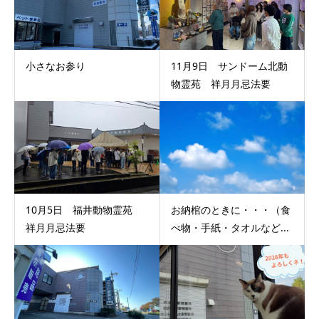
小さなお参り
11月9日 サンドーム北動
物霊苑 祥月月忌法要
10月5日 福井動物霊苑
お納棺のときに・・・（食
祥月月忌法要
べ物・手紙・タオルなど...