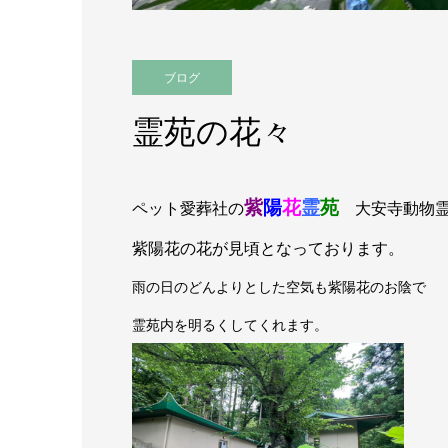
ブログ
霊苑の花々
紫
陽
花
霊
苑
ペット愛葬社の
大安寺動物
紫陽花の花が見頃となっております。
雨の日のどんよりとした空気も紫陽花のお陰で
霊苑内を明るくしてくれます。