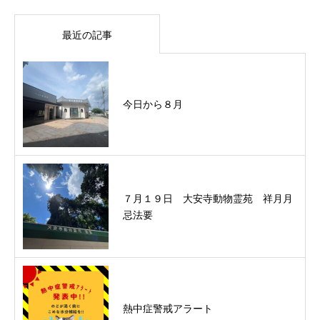
最近の記事
今日から８月
７月１９日 大安寺動物霊苑 祥月月
忌法要
熱中症警戒アラート