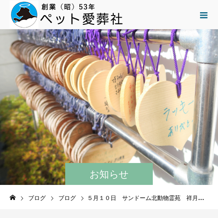
お知らせ
ブログ
ブログ
５月１０日 サンドーム北動物霊苑 祥月月忌法要