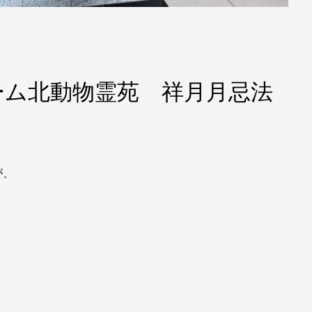
ーム北動物霊苑 祥月月忌法
が、