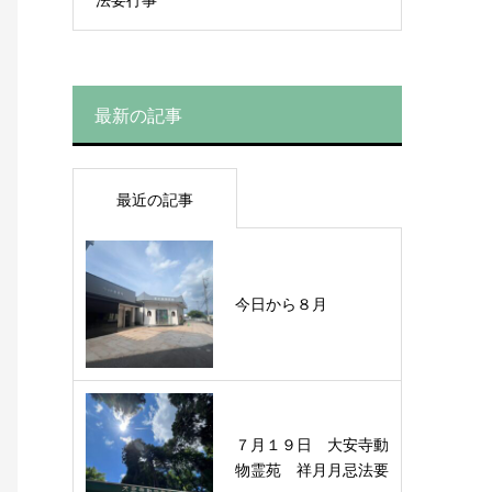
最新の記事
最近の記事
今日から８月
７月１９日 大安寺動
物霊苑 祥月月忌法要