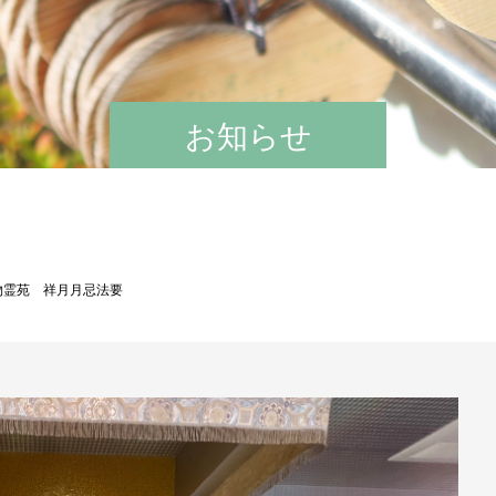
お知らせ
物霊苑 祥月月忌法要