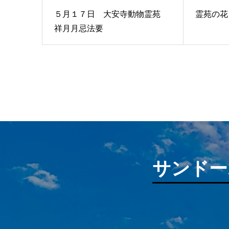
５月１７日 大安寺動物霊苑
霊苑の花
祥月月忌法要
サンドー