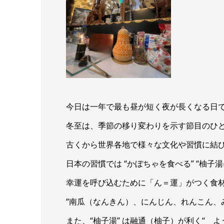
今日は一年で最も昼が短く夜が長くなる日
冬至は、季節の移り変わりを示す節目のひ
古くから世界各地で様々な文化や習慣に結
日本の習慣では “かぼちゃを食べる” “柚子
幸運を呼び込むために「ん＝運」がつく食
“南瓜（なんきん）、にんじん、れんこん、
また、“柚子湯” は融通（柚子）が利く“ 