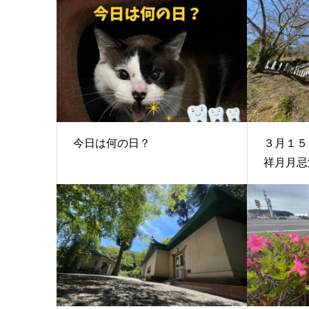
今日は何の日？
３月１
祥月月忌