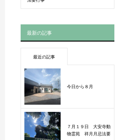
最新の記事
最近の記事
今日から８月
７月１９日 大安寺動
物霊苑 祥月月忌法要