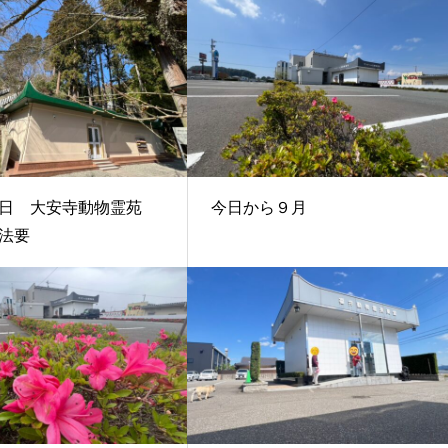
５日 大安寺動物霊苑
今日から９月
法要